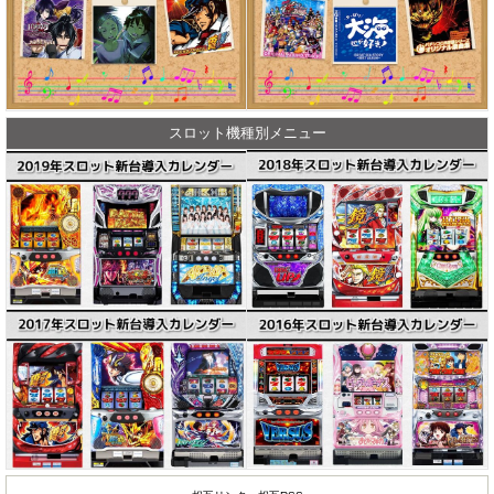
スロット機種別メニュー