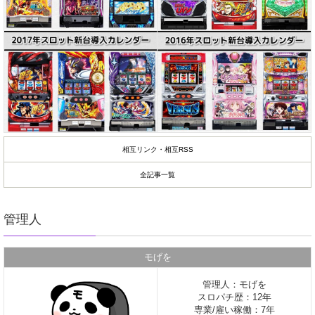
相互リンク・相互RSS
全記事一覧
管理人
モげを
管理人：モげを
スロパチ歴：12年
専業/雇い稼働：7年