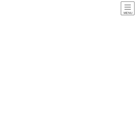
MENU
【パチンコ音楽】全機種まとめページ
HOME
【パチンコ音楽】全機種まとめページ