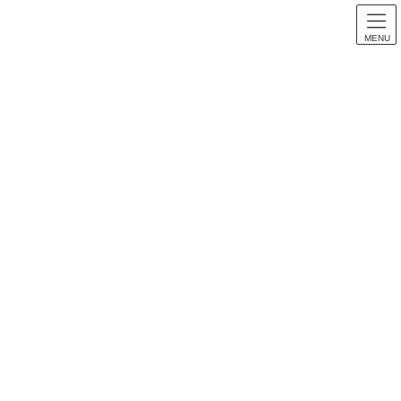
MENU
パチンコ音楽
HOME
パチンコ音楽
【パチンコ音楽】CRスーパー海物語 全曲紹介