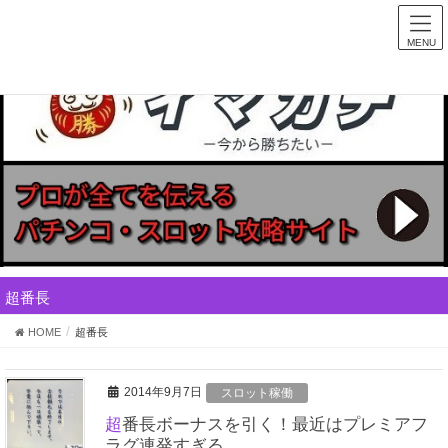
MENU
超番長
HOME
超番長
2014年9月7日
スロット稼働
超番長ボーナスを引く！最近はプレミアフ
ラグ連発すぎる…