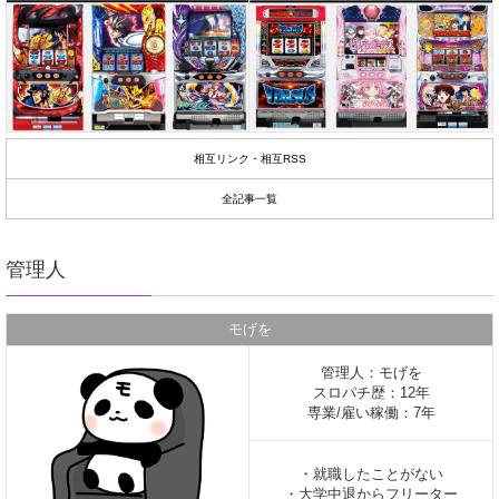
相互リンク・相互RSS
全記事一覧
管理人
モげを
管理人：モげを
スロパチ歴：12年
専業/雇い稼働：7年
・就職したことがない
・大学中退からフリーター