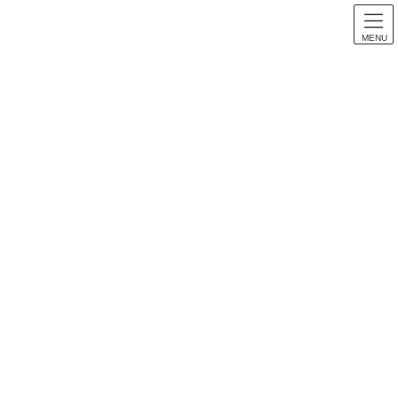
MENU
スロット音楽
HOME
スロット音楽
【パチスロ音楽】2027X 全曲紹介