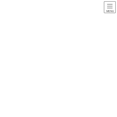
MENU
スロット音楽
HOME
スロット音楽
【パチスロ音楽】ドリスタ せかんど 全曲紹介