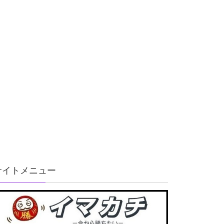
サイトメニュー