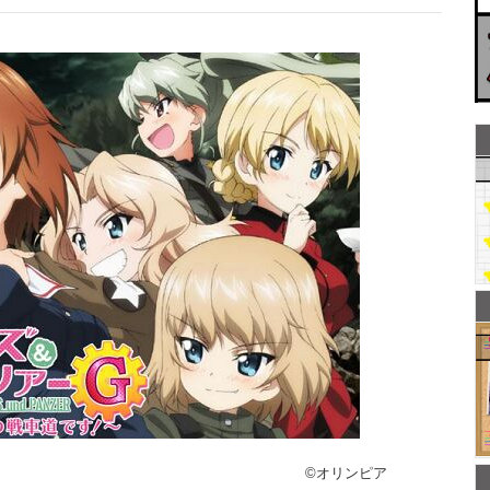
©オリンピア