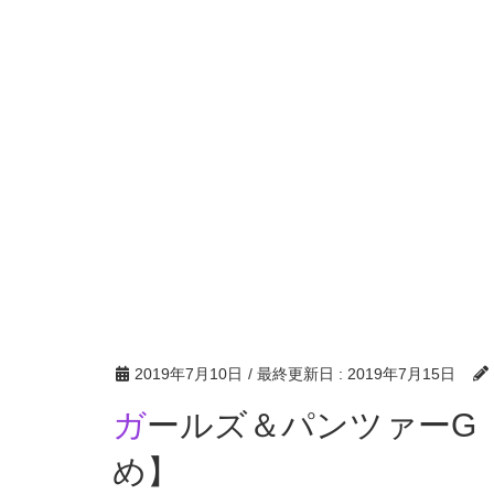
2019年7月10日
/ 最終更新日 :
2019年7月15日
ガールズ＆パンツァーG【打ち方/勝ち方/狙い目まと
め】