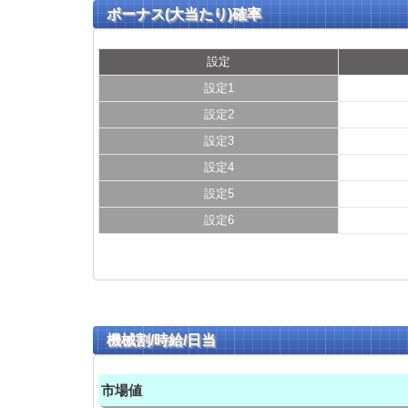
ボーナス(大当たり)確率
設定
設定1
設定2
設定3
設定4
設定5
設定6
機械割/時給/日当
市場値