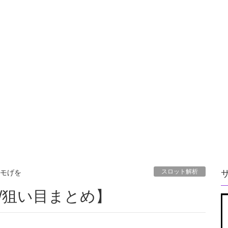
スロット解析
モげを
方/狙い目まとめ】