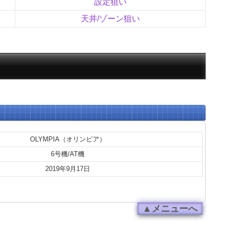
設定狙い
天井/ゾーン狙い
OLYMPIA（オリンピア）
6号機/AT機
2019年9月17日
▲メニューへ