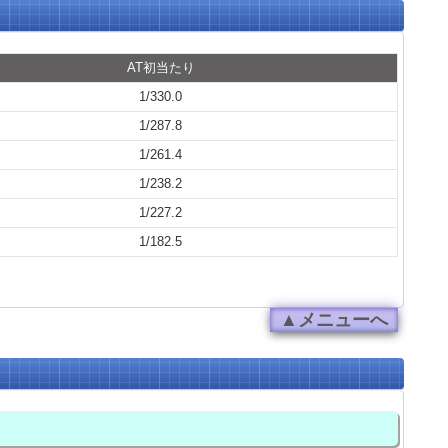
AT初当たり
1/330.0
1/287.8
1/261.4
1/238.2
1/227.2
1/182.5
▲メニューへ