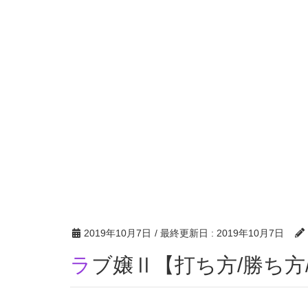
2019年10月7日
/ 最終更新日 :
2019年10月7日
ラブ嬢Ⅱ【打ち方/勝ち