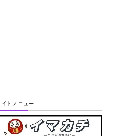
サイトメニュー