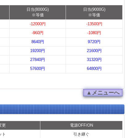
日当(8000G)
日当(9000G)
※等価
※等価
-12000円
-13500円
-960円
-1080円
8640円
9720円
19200円
21600円
27840円
31320円
57600円
64800円
▲メニューへ
変更
電源OFF/ON
ット
引き継ぐ