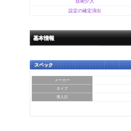
技術介入
設定の確定演出
基本情報
スペック
メーカー
タイプ
導入日