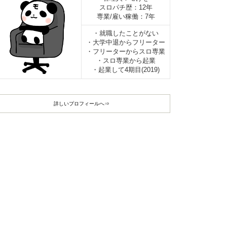
スロパチ歴：12年
専業/雇い稼働：7年
・就職したことがない
・大学中退からフリーター
・フリーターからスロ専業
・スロ専業から起業
・起業して4期目(2019)
詳しいプロフィールへ⇒