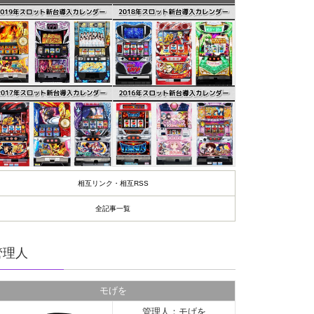
相互リンク・相互RSS
全記事一覧
管理人
モげを
管理人：モげを