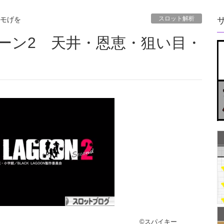
スロット解析
モげを
©スパイキー