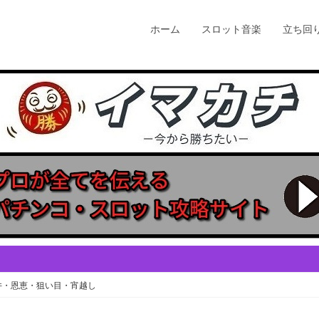
ホーム
スロット音楽
立ち回
井・恩恵・狙い目・宵越し