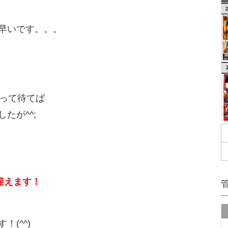
早いです。。。
作って待てば
たが^^;
迎えます！
(^^)