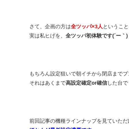
さて、企画の方は
全ツッパ×3人
ということ
実は私ヒげを、
全ツッパ初体験です(´ー｀)
もちろん設定狙いで朝イチから閉店までブ
それはあくまで
高設定確定or確信
した台で
前回記事の機種ラインナップを見ていただ