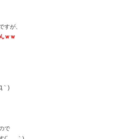
うですが、
んｗｗ
｀)
ので
´_ゝ｀)