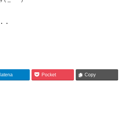
・・
atena
Pocket
Copy