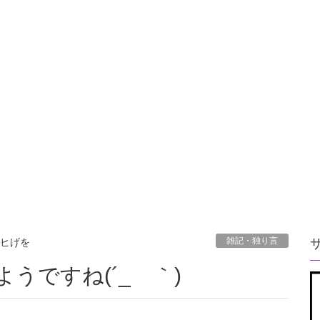
雑記・独り言
ヒげを
うですね(´_ゝ｀)