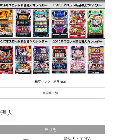
相互リンク・相互RSS
全記事一覧
管理人
モげを
管理人：モげを