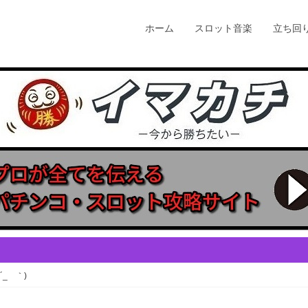
ホーム
スロット音楽
立ち回
_ゝ｀)