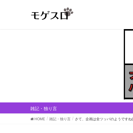
雑記・独り言
HOME
雑記・独り言
さて、企画は全ツッパのようですね(´