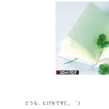
どうも、ヒげをです(´_ゝ｀)