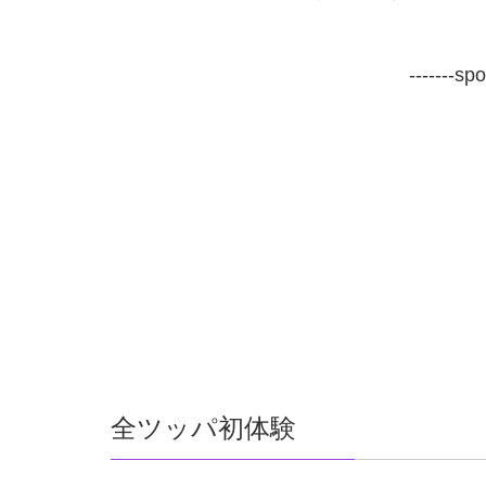
-------sp
全ツッパ初体験