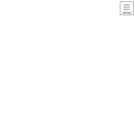
MENU
スロット音楽
HOME
スロット音楽
【パチスロ音楽】戦国乙女シリーズ part.1 全曲紹介