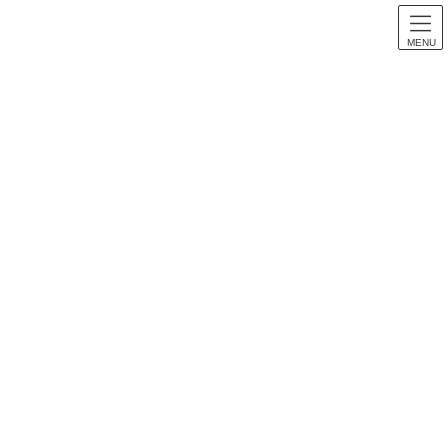
MENU
スロット音楽
HOME
スロット音楽
【パチスロ音楽】スーパー海物語 IN沖縄 全曲紹介