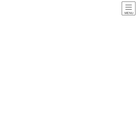
MENU
スロット音楽
HOME
スロット音楽
【パチスロ音楽】鉄拳デビルver. 全曲紹介