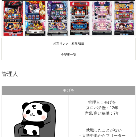
相互リンク・相互RSS
全記事一覧
管理人
モげを
管理人：モげを
スロパチ歴：12年
専業/雇い稼働：7年
・就職したことがない
・大学中退からフリーター