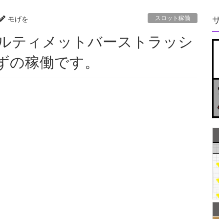
スロット稼働
モげを
ずの稼働です。