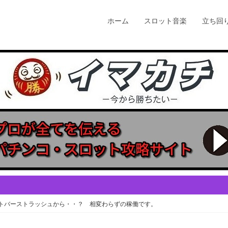
ホーム
スロット音楽
立ち回
トバーストラッシュから・・？ 相変わらずの稼働です。