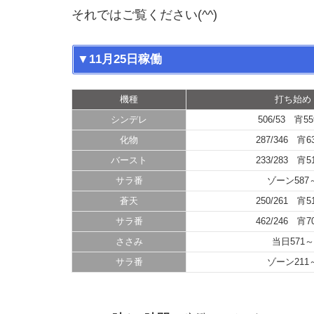
それではご覧ください(^^)
▼11月25日稼働
機種
打ち始め
シンデレ
506/53 宵5
化物
287/346 宵6
バースト
233/283 宵5
サラ番
ゾーン587
蒼天
250/261 宵5
サラ番
462/246 宵7
ささみ
当日571～
サラ番
ゾーン211