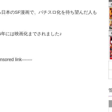
る日本のSF漫画で、パチスロ化を待ち望んだ人も
15年には映画化までされました♪
onsored link-------