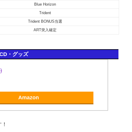
Blue Horizon
Trident
Trident BONUS当選
ART突入確定
CD・グッズ
)
Amazon
す！