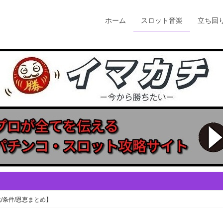
ホーム
スロット音楽
立ち回
/条件/恩恵まとめ】