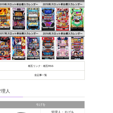
相互リンク・相互RSS
全記事一覧
管理人
モげを
管理人：モげを