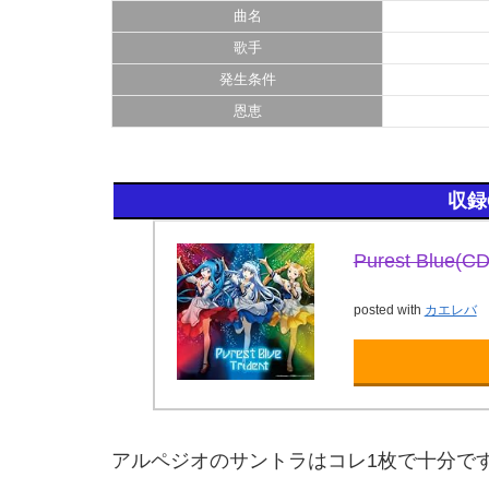
曲名
歌手
発生条件
恩恵
収録
Purest Blue(CD
posted with
カエレバ
アルペジオのサントラはコレ1枚で十分で