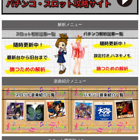
解析メニュー
楽曲紹介メニュー