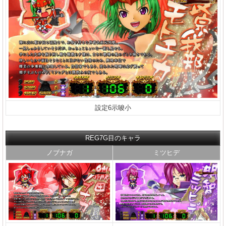
設定6示唆小
REG7G目のキャラ
ノブナガ
ミツヒデ