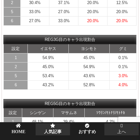
2
30.4%
37.1%
20.0%
12.5%
5
33.0%
27.0%
20.0%
20.0%
6
27.0%
33.0%
20.0%
20.0%
REG3G目のキャラ出現割合
設定
イエヤス
ヨシモト
グミ
1
54.9%
45.0%
0.1%
2
45.0%
54.9%
0.1%
5
53.4%
43.6%
3.0%
6
43.2%
52.8%
4.0%
REG5G目のキャラ出現割合
設定
シンゲン
マサムネ
ｿｳﾘﾝ/ﾓﾄﾅﾘ/ﾓﾄﾁｶ
1
48.1%
39.4%
4.2%
2
39.4%
48.1%
4.2%
HOME
人気記事
おすすめ
上へ
5
48.1%
39.4%
4.2%