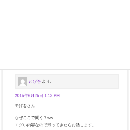
モげを
より:
2015年6月25日 8:30 AM
お、失恋か(´・∀・｀)w
返信
ヒげを
より:
2015年6月25日 1:13 PM
モげをさん
なぜここで聞く？ww
エグい内容なので帰ってきたらお話します。