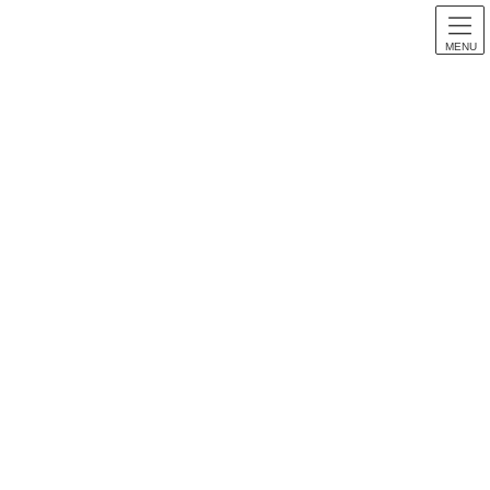
MENU
スロット稼働
HOME
スロット稼働
デビルサバイバー初打ち天井狙い 休日期待値稼働です