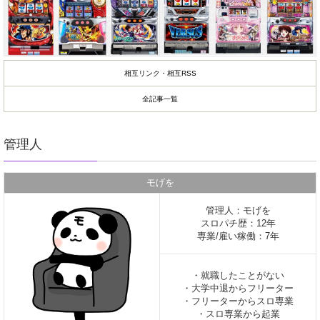
相互リンク・相互RSS
全記事一覧
管理人
モげを
管理人：モげを
スロパチ歴：12年
専業/雇い稼働：7年
・就職したことがない
・大学中退からフリーター
・フリーターからスロ専業
・スロ専業から起業