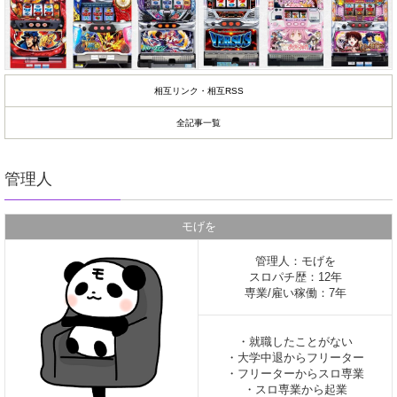
相互リンク・相互RSS
全記事一覧
管理人
モげを
管理人：モげを
スロパチ歴：12年
専業/雇い稼働：7年
・就職したことがない
・大学中退からフリーター
・フリーターからスロ専業
・スロ専業から起業