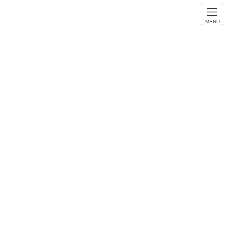
MENU
スロット音楽
HOME
スロット音楽
【パチスロ音楽】まじかる☆タルるートくん 全曲紹介