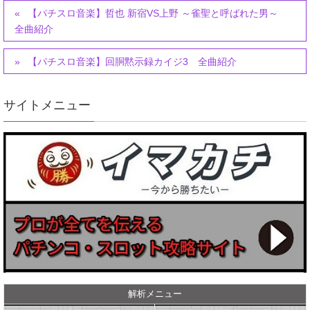
【パチスロ音楽】哲也 新宿VS上野 ～雀聖と呼ばれた男～
全曲紹介
【パチスロ音楽】回胴黙示録カイジ3 全曲紹介
サイトメニュー
解析メニュー