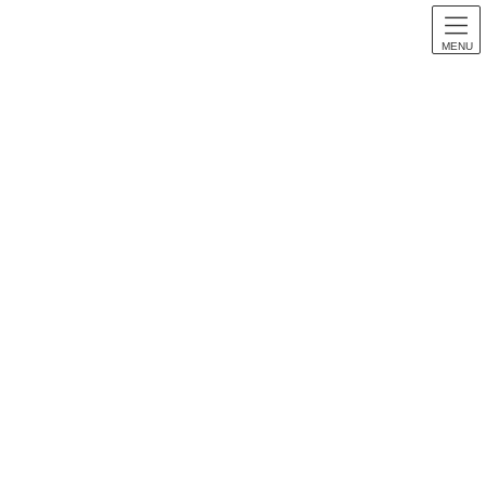
MENU
スロット音楽
HOME
スロット音楽
【パチスロ音楽】絶対衝激II ~PLATONIC HEART~ 全曲紹介