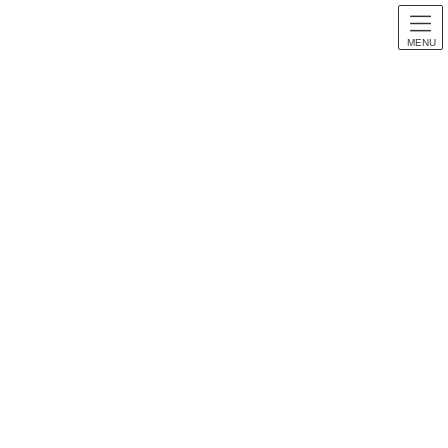
MENU
スロット解析
HOME
スロット解析
チェインクロニクル【打ち方/勝ち方/狙い目まとめ】