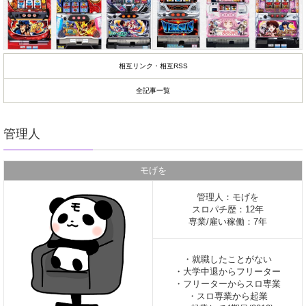
相互リンク・相互RSS
全記事一覧
管理人
モげを
管理人：モげを
スロパチ歴：12年
専業/雇い稼働：7年
・就職したことがない
・大学中退からフリーター
・フリーターからスロ専業
・スロ専業から起業