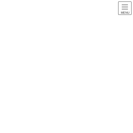
MENU
スロット音楽
HOME
スロット音楽
【パチスロ音楽】宇宙戦艦ヤマト2 ～テレサ、愛の導き～全曲紹介